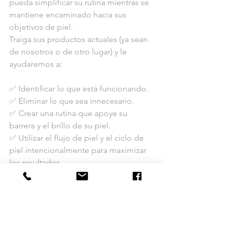
pueda simplificar su rutina mientras se 
mantiene encaminado hacia sus 
objetivos de piel.
Traiga sus productos actuales (ya sean 
de nosotros o de otro lugar) y le 
ayudaremos a:
✅ Identificar lo que está funcionando.
✅ Eliminar lo que sea innecesario.
✅ Crear una rutina que apoye su 
barrera y el brillo de su piel.
✅ Utilizar el flujo de piel y el ciclo de 
piel intencionalmente para maximizar 
los resultados.
Simplicidad veraniega = resplandor 
veraniego
El cuidado de la piel no debe sentirse 
como una tarea ni dejar su piel 