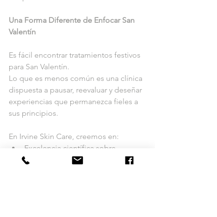
Una Forma Diferente de Enfocar San 
Valentín
Es fácil encontrar tratamientos festivos 
para San Valentín.
Lo que es menos común es una clínica 
dispuesta a pausar, reevaluar y deseñar 
experiencias que permanezca fieles a 
sus principios.
En Irvine Skin Care, creemos en:
Excelencia científica sobre 
tendencias.
Educación sobre misterio.
Personalización sobre lo masivo.
Integridad sobre atajos.