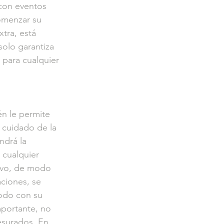
con eventos 
omenzar su 
tra, está 
solo garantiza 
 para cualquier 
n le permite 
 cuidado de la 
ndrá la 
 cualquier 
evo, de modo 
ciones, se 
odo con su 
portante, no 
esurados. En 