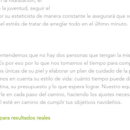
la hidratación, el 
 la juventud, seguir el 
 su esteticista de manera constante le asegurará que s
l estrés de tratar de arreglar todo en el último minuto.
 entendemos que no hay dos personas que tengan la mism
. Es por eso por lo que nos tomamos el tiempo para com
s únicas de su piel y elaborar un plan de cuidado de la p
mos en cuenta su estilo de vida: cuánto tiempo puede d
utina, su presupuesto y lo que espera lograr. Nuestro eq
rle en cada paso del camino, haciendo los ajustes neces
el esté en camino de cumplir tus objetivos navideños.
 para resultados reales