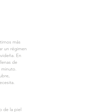
tirnos más 
r un régimen 
avideña. En 
llenas de 
o minuto. 
ubre, 
ecesita.
de la piel 