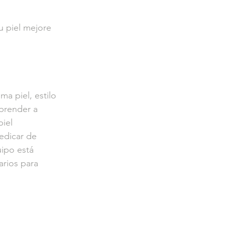
u piel mejore 
a piel, estilo 
prender a 
iel 
edicar de 
uipo está 
arios para 