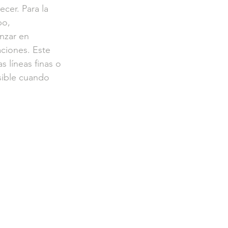
cer. Para la 
po, 
nzar en 
ciones. Este 
s líneas finas o 
sible cuando 