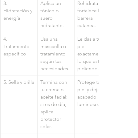
3. 
Aplica un 
Rehidrata y 
Hidratación y 
tónico o 
fortalece la 
energía
suero 
barrera 
hidratante.
cutánea.
4. 
Usa una 
Le das a tu 
Tratamiento 
mascarilla o 
piel 
específico
tratamiento 
exactamente 
según tus 
lo que está 
necesidades.
pidiendo.
5. Sella y brilla
Termina con 
Protege tu 
tu crema o 
piel y deja un 
aceite facial; 
acabado 
si es de día, 
luminoso.
aplica 
protector 
solar.