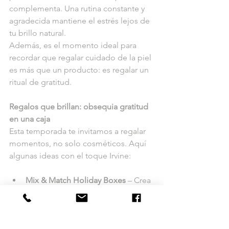
complementa. Una rutina constante y 
agradecida mantiene el estrés lejos de 
tu brillo natural.
Además, es el momento ideal para 
recordar que regalar cuidado de la piel 
es más que un producto: es regalar un 
ritual de gratitud.
Regalos que brillan: obsequia gratitud 
en una caja
Esta temporada te invitamos a regalar 
momentos, no solo cosméticos. Aquí 
algunas ideas con el toque Irvine:
Mix & Match Holiday Boxes
 – Crea 
tu propio “kit de gratitud” con 
limpiador, Toner/Astringente, 
suero y una crema adaptados al 