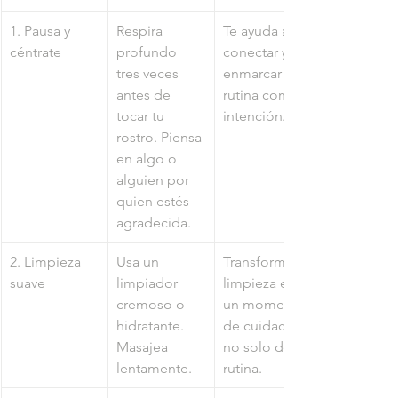
1. Pausa y 
Respira 
Te ayuda a 
céntrate
profundo 
conectar y 
tres veces 
enmarcar tu 
antes de 
rutina con 
tocar tu 
intención.
rostro. Piensa 
en algo o 
alguien por 
quien estés 
agradecida.
2. Limpieza 
Usa un 
Transforma la 
suave
limpiador 
limpieza en 
cremoso o 
un momento 
hidratante. 
de cuidado, 
Masajea 
no solo de 
lentamente.
rutina.