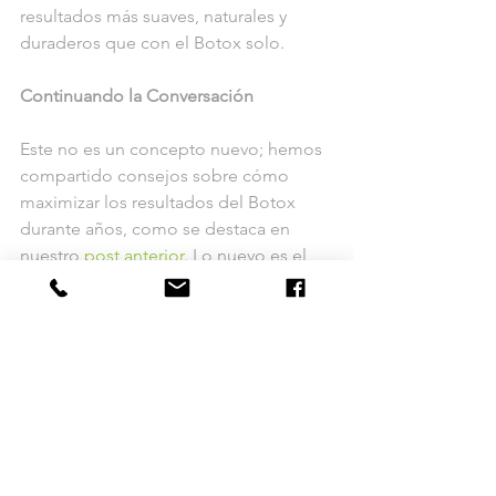
resultados más suaves, naturales y 
duraderos que con el Botox solo.
Continuando la Conversación
Este no es un concepto nuevo; hemos 
compartido consejos sobre cómo 
maximizar los resultados del Botox 
durante años, como se destaca en 
nuestro 
post anterior
. Lo nuevo es el 
paquete Better Botox
, una forma 
estructurada y conveniente de 
combinar nuestros tratamientos más 
efectivos antes y después de la 
inyección en una experiencia completa 
y sin interrupciones.
El Botox es más que una inyección: 
forma parte de un plan integral de 