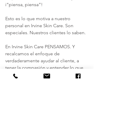
i“piensa, piensa”! 
Esto es lo que motiva a nuestro 
personal en Irvine Skin Care. Son 
especiales. Nuestros clientes lo saben.
En Irvine Skin Care PENSAMOS. Y 
recalcamos el enfoque de 
verdaderamente ayudar al cliente, a 
tener la compasión y entender lo que 
significa tener un reto en la piel, 
aunque sea simple o algo más 
complicado. El como se una persona 
se ve a sí misma, como le piel afecta o 
como se siente influye en la seguridad 
en nosotros mismos, el éxito en lo que 
emprendemos. Sabemos que cuidar la 
piel es una misión importante.